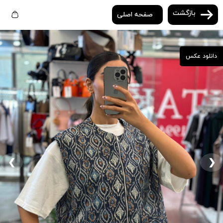
بازگشت
صفحه اصلی
دانلود عکس
❮
❯