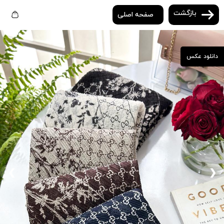
بازگشت
صفحه اصلی
دانلود عکس
❮
❯