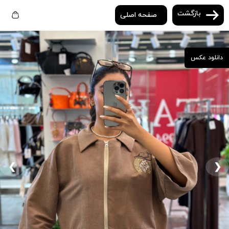
بازگشت
صفحه اصلی
دانلود عکس
❮
❯