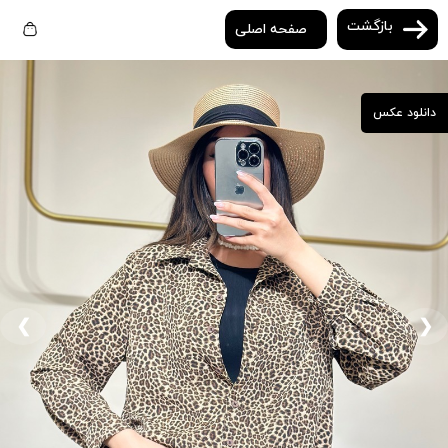
بازگشت
صفحه اصلی
دانلود عکس
❮
❯