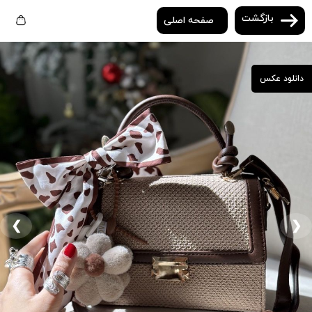
بازگشت
صفحه اصلی
دانلود عکس
❮
❯