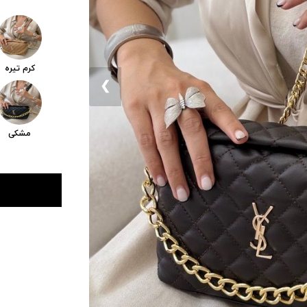
کرم تیره
❮
مشکی