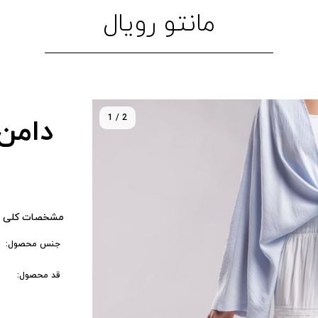
مانتو رویال
1 / 2
دامن 13/2
مشخصات کلی 
جنس محصول:
قد محصول: