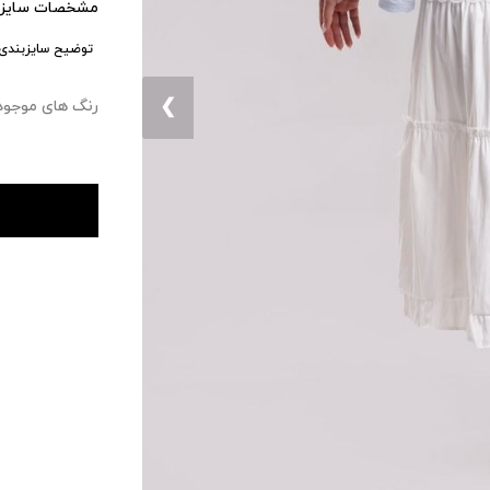
مشخصات سایزب
توضیح سایزبندی:
❮
رنگ های موجود : ۰ 