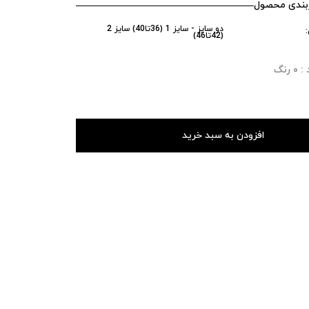
ندی محصول
دو سایز - سایز 1 (36تا40) سایز 2
(42تا46)
رنگ
افزودن به سبد خرید