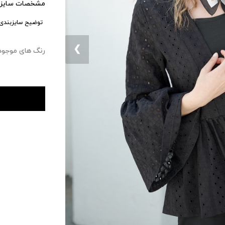
مشخصات سایزب
توضیح سایزبندی:
❮
رنگ های موجود : ۰ 