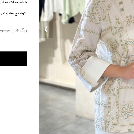
مشخصات سایزب
توضیح سایزبندی:
❮
رنگ های موجود : ۰ 