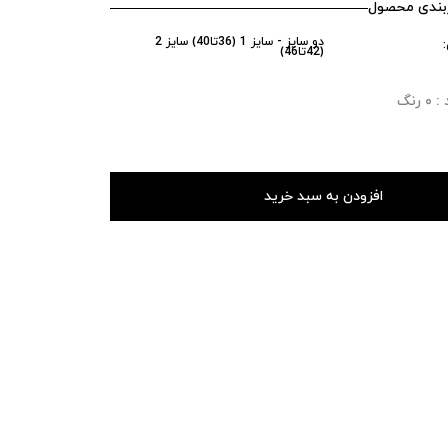
ندی محصول
دو سایز - سایز 1 (36تا40) سایز 2
(42تا46)
رنگ
افزودن به سبد خرید