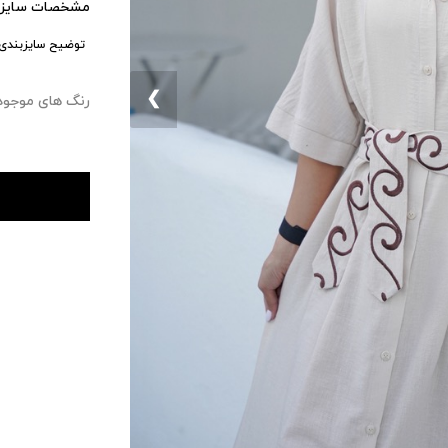
مشخصات سایزب
توضیح سایزبندی:
❮
رنگ های موجود : ۰ 