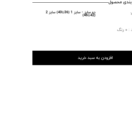
ندی محصول
دو سایز - سایز 1 (36تا40) سایز 2
(42تا46)
رنگ
افزودن به سبد خرید