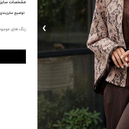
مشخصات سایزب
توضیح سایزبندی:
❮
رنگ های موجود : ۰ 