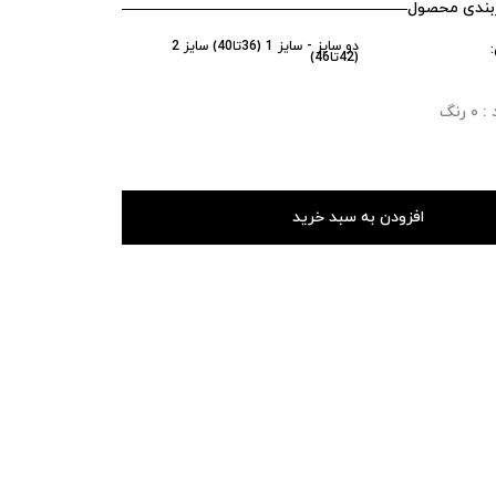
ندی محصول
دو سایز - سایز 1 (36تا40) سایز 2
(42تا46)
رنگ
افزودن به سبد خرید