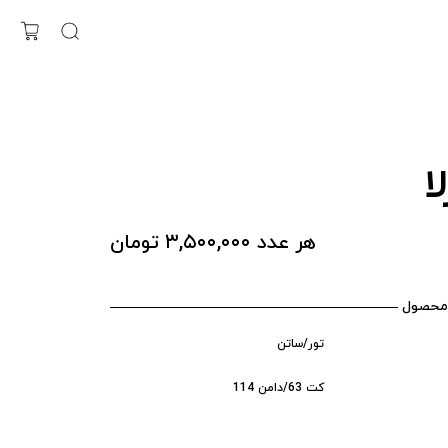
ا
هر عدد ۳,۵۰۰,۰۰۰ تومان
محصول
تور/ساتن
کت 63/دامن 114