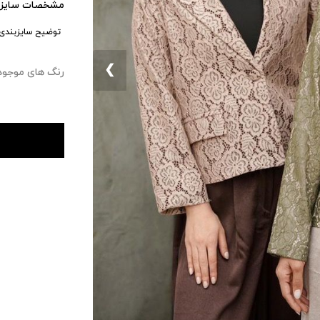
مشخصات سایزب
توضیح سایزبندی:
❮
رنگ های موجود : ۰ 