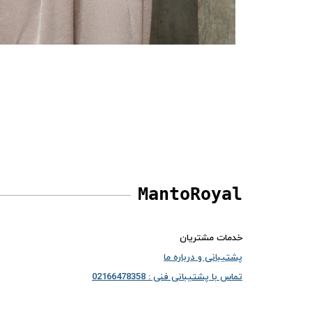
MantoRoyal
خدمات مشتریان
پشتیبانی و درباره ما
تماس با پشتیبانی فنی : 02166478358