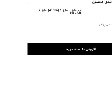
ندی محصول
دو سایز - سایز 1 (36تا40) سایز 2
(42تا46)
رنگ
افزودن به سبد خرید