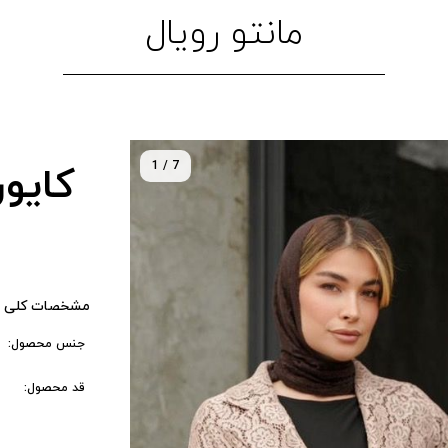
مانتو رویال
1 / 7
کایور
مشخصات کلی 
جنس محصول:
قد محصول: