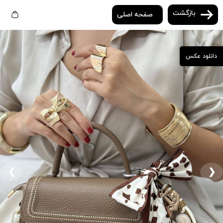
بازگشت
صفحه اصلی
دانلود عکس
❮
❯