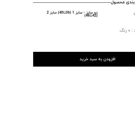
ندی محصول
دو سایز - سایز 1 (36تا40) سایز 2
(42تا46)
رنگ
افزودن به سبد خرید