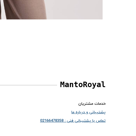
MantoRoyal
خدمات مشتریان
پشتیبانی و درباره ما
تماس با پشتیبانی فنی : 02166478358