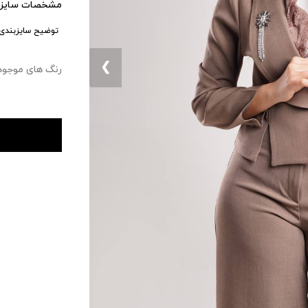
مشخصات سایزب
توضیح سایزبندی:
❮
رنگ های موجود : ۰ 