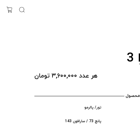
3
هر عدد ۳,۶۰۰,۰۰۰ تومان
محصول
تور/ پالرمو
پانچ 73 / سارافون 143