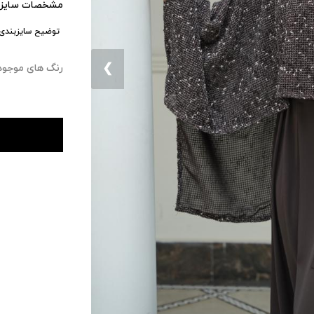
مشخصات سایزب
توضیح سایزبندی:
❮
رنگ های موجود : ۰ 