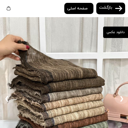
بازگشت
صفحه اصلی
دانلود عکس
❮
❯