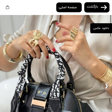
بازگشت
صفحه اصلی
دانلود عکس
❮
❯