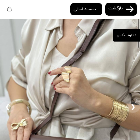
بازگشت
صفحه اصلی
دانلود عکس
❮
❯