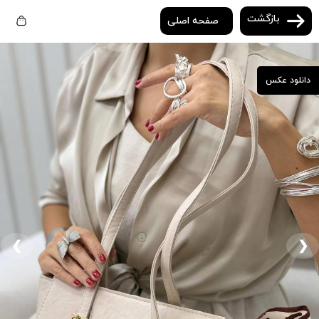
بازگشت
صفحه اصلی
دانلود عکس
❮
❯