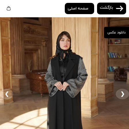
بازگشت
صفحه اصلی
دانلود عکس
❮
❯