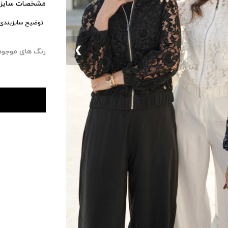
مشخصات سایزب
توضیح سایزبندی:
❮
رنگ های موجود : ۰ 