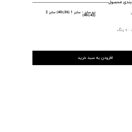
ندی محصول
دو سایز - سایز 1 (36تا40) سایز 2
(42تا46)
رنگ
افزودن به سبد خرید