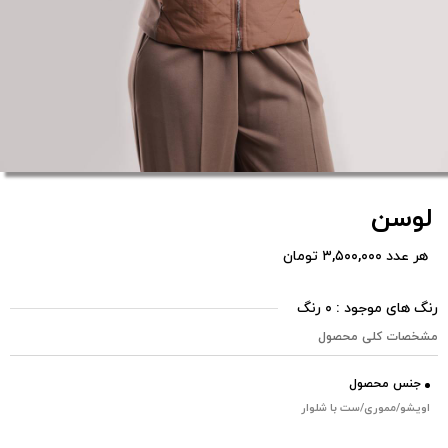
لوسن
هر عدد ۳,۵۰۰,۰۰۰ تومان
رنگ های موجود : ۰ رنگ
مشخصات کلی محصول
جنس محصول
اویشو/مموری/ست با شلوار