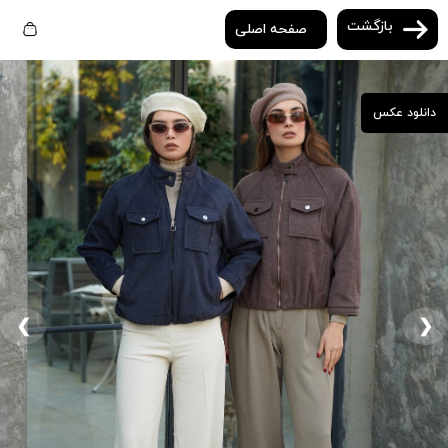
بازگشت
صفحه اصلی
دانلود عکس
❮
❯