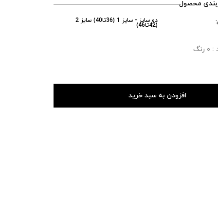
ندی محصول
دو سایز - سایز 1 (36تا40) سایز 2
(42تا46)
رنگ
افزودن به سبد خرید