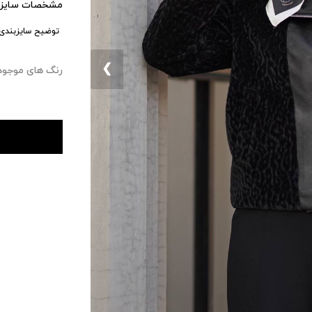
مشخصات سایزب
توضیح سایزبندی:
❮
رنگ های موجود : ۰ 