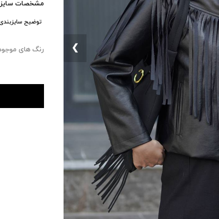
مشخصات سایزب
توضیح سایزبندی:
❮
رنگ های موجود : ۰ 