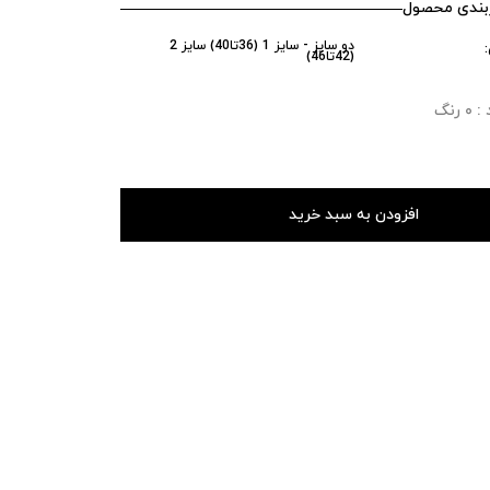
ندی محصول
دو سایز - سایز 1 (36تا40) سایز 2
(42تا46)
رنگ
افزودن به سبد خرید