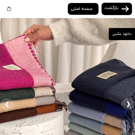
بازگشت
صفحه اصلی
دانلود عکس
❮
❯