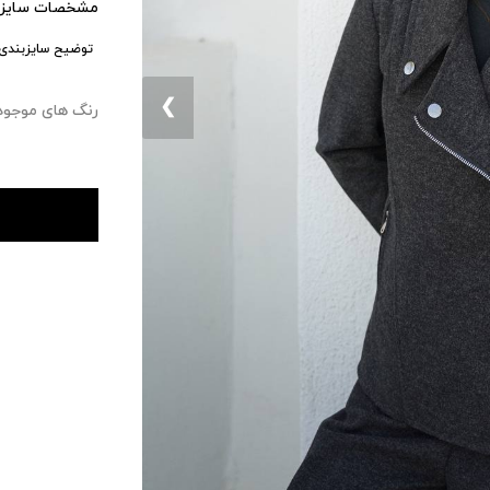
مشخصات سایزب
توضیح سایزبندی:
❮
رنگ های موجود : ۰ 