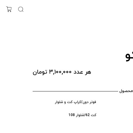
و
هر عدد ۳,۱۰۰,۰۰۰ تومان
محصول
فوتر دون/کراپ کت و شلوار
کت 62/شلوار 108