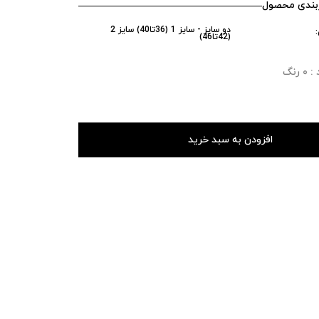
ندی محصول
دو سایز - سایز 1 (36تا40) سایز 2
(42تا46)
رنگ
افزودن به سبد خرید