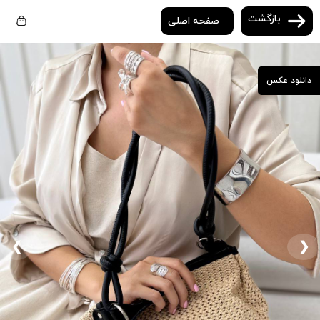
بازگشت
صفحه اصلی
دانلود عکس
❮
❯