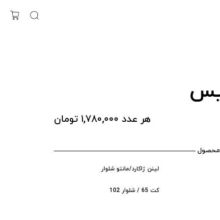
یس
هر عدد ۱,۷۸۰,۰۰۰ تومان
محصول
لینن ژاکارد/مانتو شلوار
کت 65 / شلوار 102