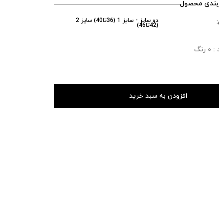
ندی محصول
دو سایز - سایز 1 (36تا40) سایز 2
(42تا46)
رنگ
افزودن به سبد خرید