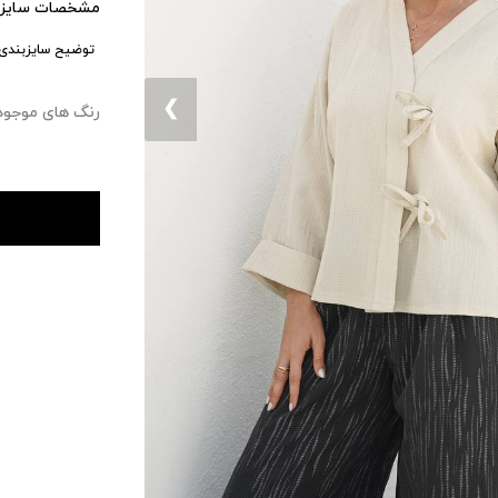
مشخصات سایزب
توضیح سایزبندی:
❮
رنگ های موجود : ۰ 